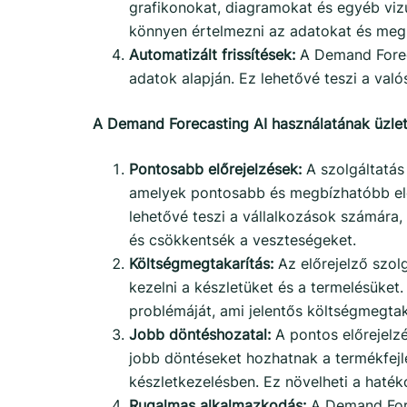
grafikonokat, diagramokat és egyéb vizu
könnyen értelmezni az adatokat és meg
Automatizált frissítések:
A Demand Foreca
adatok alapján. Ez lehetővé teszi a való
A Demand Forecasting AI használatának üzleti
Pontosabb előrejelzések:
A szolgáltatás 
amelyek pontosabb és megbízhatóbb elő
lehetővé teszi a vállalkozások számára,
és csökkentsék a veszteségeket.
Költségmegtakarítás:
Az előrejelző szol
kezelni a készletüket és a termelésüket.
problémáját, ami jelentős költségmegta
Jobb döntéshozatal:
A pontos előrejelzé
jobb döntéseket hozhatnak a termékfejl
készletkezelésben. Ez növelheti a haték
Rugalmas alkalmazkodás:
A Demand Fore