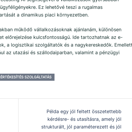
 ügyféligényekre. Ez lehetővé teszi a rugalmas
rtását a dinamikus piaci környezetben.
gakban működő vállalkozásoknak ajánlanám, különösen
et előrejelzése kulcsfontosságú. Ide tartozhatnak az e-
ok, a logisztikai szolgáltatók és a nagykereskedők. Emellet
ul az utazási és szállodaiparban, valamint a pénzügyi
 ÉRTÉKESÍTÉS SZOLGÁLTATÁS
Példa egy jól feltett összetettebb
kérdésre- és utasításra, amely jól
strukturált, jól paraméterezett és jól