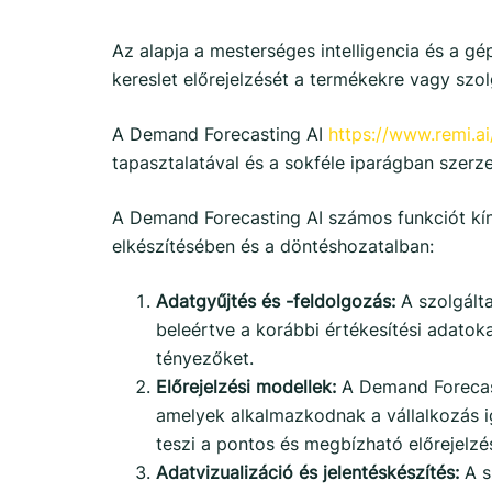
Az alapja a mesterséges intelligencia és a gé
kereslet előrejelzését a termékekre vagy szo
A Demand Forecasting AI
https://www.remi.a
tapasztalatával és a sokféle iparágban szerze
A Demand Forecasting AI számos funkciót kín
elkészítésében és a döntéshozatalban:
Adatgyűjtés és -feldolgozás:
A szolgált
beleértve a korábbi értékesítési adatoka
tényezőket.
Előrejelzési modellek:
A Demand Forecast
amelyek alkalmazkodnak a vállalkozás i
teszi a pontos és megbízható előrejelzé
Adatvizualizáció és jelentéskészítés:
A s