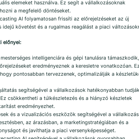
ális elemeket használva. Ez segít a vállalkozásoknak
hozni a megfelelő döntéseket.
sting AI folyamatosan frissíti az előrejelzéseket az új
s idejű követést és a rugalmas reagálást a piaci változásokr
 előnyei:
mesterséges intelligenciára és gépi tanulásra támaszkodik,
rejelzéseket eredményeznek a keresletre vonatkozóan. E
 hogy pontosabban tervezzenek, optimalizálják a készletük
gáltatás segítségével a vállalkozások hatékonyabban tudjá
 Ez csökkentheti a túlkészletezés és a hiányzó készletek
karítást eredményezhet.
sek és a vizualizációs eszközök segítségével a vállalkozá
esztésben, az árazásban, a marketingstratégiában és a
onyságot és javíthatja a piaci versenyképességet.
casting AI segítségével a vállalkozások gyorsabban