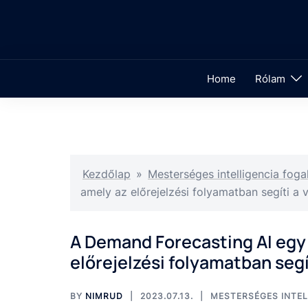
Home
Rólam
Kezdőlap
»
Mesterséges intelligencia fog
amely az előrejelzési folyamatban segíti a 
A Demand Forecasting AI egy 
előrejelzési folyamatban segí
BY
NIMRUD
2023.07.13.
MESTERSÉGES INTEL