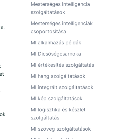
Mesterséges intelligencia
szolgáltatások
Mesterséges intelligenciák
a.
csoportosítása
MI alkalmazás példák
MI Dicsőségcsarnoka
MI értékesítés szolgáltatás
z
et
MI hang szolgáltatások
MI integrált szolgáltatások
k
MI kép szolgáltatások
MI logisztika és készlet
sok
szolgáltatás
MI szöveg szolgáltatások