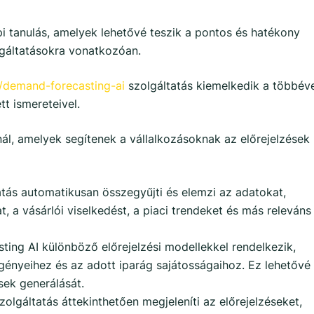
pi tanulás, amelyek lehetővé teszik a pontos és hatékony
lgáltatásokra vonatkozóan.
i/demand-forecasting-ai
szolgáltatás kiemelkedik a többév
tt ismereteivel.
ál, amelyek segítenek a vállalkozásoknak az előrejelzések
atás automatikusan összegyűjti és elemzi az adatokat,
t, a vásárlói viselkedést, a piaci trendeket és más releváns
ing AI különböző előrejelzési modellekkel rendelkezik,
gényeihez és az adott iparág sajátosságaihoz. Ez lehetővé
sek generálását.
zolgáltatás áttekinthetően megjeleníti az előrejelzéseket,