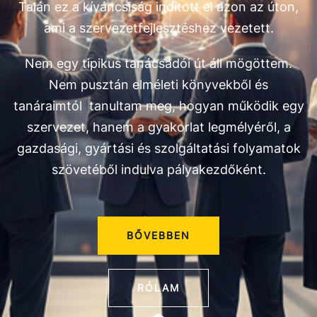
Talán ez a kíváncsiság indított el azon az úton,
ami a szervezetfejlesztéshez vezetett.
Nem egy tipikus tanácsadói út áll mögöttem.
Nem pusztán elméleti könyvekből és
tanáraimtól tanultam meg, hogyan működik egy
szervezet, hanem a gyakorlat legmélyéről, a
gazdasági, gyártási és szolgáltatási folyamatok
szövetéből indulva pályakezdőként.
BŐVEBBEN
RÓLAM