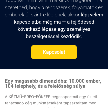
több van, mint amit ma kihoz magából – ha
szeretnéd, hogy a rendszerek, folyamatok és
emberek új szintre lépjenek, akkor
lépj velem
kapcsolatba még ma — a fejlődésed
következő lépése egy személyes
beszélgetéssel kezdődik.
Kapcsolat
Egy magasabb dimenzióba: 10.000 ember,
104 telephely, és a felelősség súlya
A KÉZMŰ–ERFO–FŐKEFE cégcsoportnál egy üzleti
tanácsadó cég munkatársaként tapasztaltam meg,