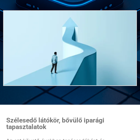
Szélesedő látókör, bővülő iparági
tapasztalatok