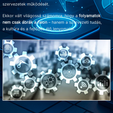
szervezetek működését.
Ekkor vált világossá számomra, hogy a
folyamatok
nem csak ábrák a falon
– hanem a szervezeti tudás,
a kultúra és a fejlődés élő lenyomatai.