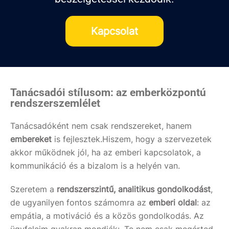
Kapcsolat
Tanácsadói stílusom: az emberközpontú
rendszerszemlélet
Tanácsadóként nem csak rendszereket, hanem
embereket
is fejlesztek.Hiszem, hogy a szervezetek
akkor működnek jól, ha az emberi kapcsolatok, a
kommunikáció és a bizalom is a helyén van.
Szeretem a
rendszerszintű, analitikus gondolkodást
,
de ugyanilyen fontos számomra az
emberi oldal
: az
empátia, a motiváció és a közös gondolkodás. Az