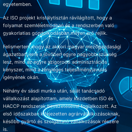
egyetemben.
Az ISO projekt kristálytisztán rávilágított, hogy a
folyamat szemléletmódban és a rendszerben való
gyakorlatias gondolkodásban milyen erő rejlik.
Felismertem, hogy az akkori magyar mezőgazdasági
ágazatban, erre a jövőben egyre nagyobb szükség
lesz, mind az egyre szigorodó adminisztrációs
kényszer, mind a tényleges teljesítményjavulás
igényének okán.
Néhány év sásdi munka után, saját tanácsadó
vállalkozást alapítottam, amely kezdetben ISO és
HACCP rendszerek bevezetésével foglalkozott. Az
első időszakban kifejezetten agrárvállalkozásoknak,
később gyártó és szolgáltató vállalkozások részére
is.