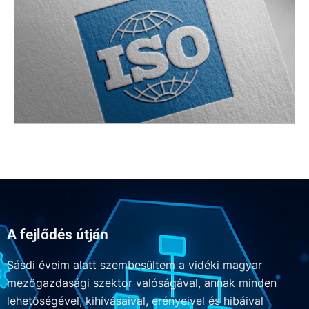
A fejlődés útján
Sásdi éveim alatt szembesültem a vidéki magyar
mezőgazdasági szektor valóságával, annak minden
lehetőségével, kihívásaival, erényeivel és hibáival