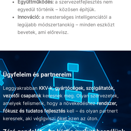
Együttműködés:
a szervezetfejlesztés nem
egyedül történik – közösen építjük.
Innováció:
a mesterséges intelligenciától a
legújabb módszertanokig – minden eszközt
bevetek, ami előrevisz.
Ügyfeleim és partnereim
Leggyakrabban
KKV-k, gyártócégek, szolgáltatók,
vezetői csapatok
keresnek meg.
Olyan szervezetek,
amelyek felismerik, hogy a növekedéshez
rendszer,
fókusz és tudatos fejlesztés
kell – és olyan partnert
keresnek, aki végigviszi őket ezen az úton.