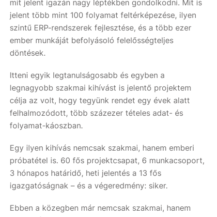
mit jelent igazán nagy léptékben gondolkodni. Mit is
jelent több mint 100 folyamat feltérképezése, ilyen
szintű ERP-rendszerek fejlesztése, és a több ezer
ember munkáját befolyásoló felelősségteljes
döntések.
Itteni egyik legtanulságosabb és egyben a
legnagyobb szakmai kihívást is jelentő projektem
célja az volt, hogy tegyünk rendet egy évek alatt
felhalmozódott, több százezer tételes adat- és
folyamat-káoszban.
Egy ilyen kihívás nemcsak szakmai, hanem emberi
próbatétel is. 60 fős projektcsapat, 6 munkacsoport,
3 hónapos határidő, heti jelentés a 13 fős
igazgatóságnak – és a végeredmény: siker.
Ebben a közegben már nemcsak szakmai, hanem