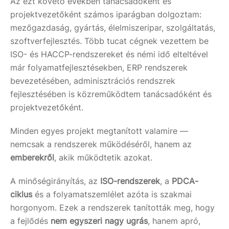
Az ezt követő években tanácsadóként és
projektvezetőként számos iparágban dolgoztam:
mezőgazdaság, gyártás, élelmiszeripar, szolgáltatás,
szoftverfejlesztés. Több tucat cégnek vezettem be
ISO- és HACCP-rendszereket és némi idő elteltével
már folyamatfejlesztésekben, ERP rendszerek
bevezetésében, adminisztrációs rendszrek
fejlesztésében is közreműködtem tanácsadóként és
projektvezetőként.
Minden egyes projekt megtanított valamire —
nemcsak a rendszerek működéséről, hanem az
emberekről
, akik működtetik azokat.
A minőségirányítás, az
ISO-rendszerek
, a
PDCA-
ciklus
és a folyamatszemlélet azóta is szakmai
horgonyom. Ezek a rendszerek tanították meg, hogy
a fejlődés
nem egyszeri nagy ugrás
, hanem apró,