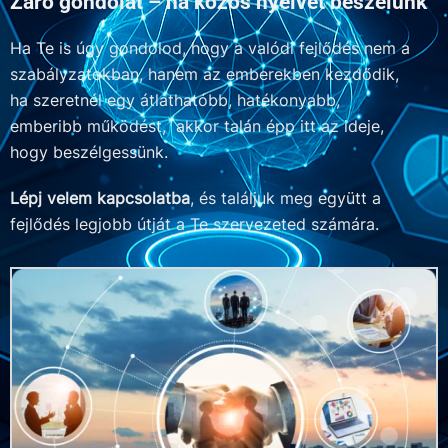
Záró gondolat – ha közös nyelvet beszélünk​
Ha Te is úgy gondolod, hogy a valódi fejlődés nem a
szabályzatokban, hanem az emberekben kezdődik,
ha szeretnél egy átláthatóbb, hatékonyabb,
emberibb működést, akkor talán épp itt az ideje,
hogy beszélgessünk.
Lépj velem kapcsolatba
, és találjuk meg együtt a
fejlődés legjobb útját a Te szervezeted számára.