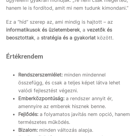
ügyfeleim gyakran mondják: „Te nem csak megérted,
hanem le is fordítod, amit mi nem tudunk kimondani.”
Ez a “híd” szerep az, ami mindig is hajtott – az
informatikusok és üzletemberek
, a
vezetők és
beosztottak
, a
stratégia és a gyakorlat
között.
Értékrendem
Rendszerszemlélet:
minden mindennel
összefügg, és csak a teljes képet látva lehet
valódi fejlesztést végezni.
Emberközpontúság:
a rendszer annyit ér,
amennyire az emberek hisznek benne.
Fejlődés:
a folyamatos javítás nem opció, hanem
természetes működés.
Bizalom:
minden változás alapja.