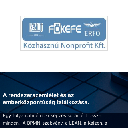
A rendszerszemlélet és az
emberközpontúság találkozása.
Egy folyamatmérnöki képzés során ért össze
minden. A BPMN-szabvány, a LEAN, a Kaizen, a