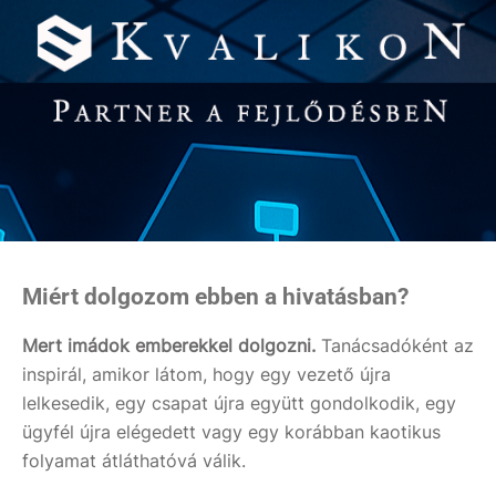
Miért dolgozom ebben a hivatásban?
Mert
imádok emberekkel dolgozni.
Tanácsadóként az
inspirál, amikor látom, hogy egy vezető újra
lelkesedik, egy csapat újra együtt gondolkodik, egy
ügyfél újra elégedett vagy egy korábban kaotikus
folyamat átláthatóvá válik.