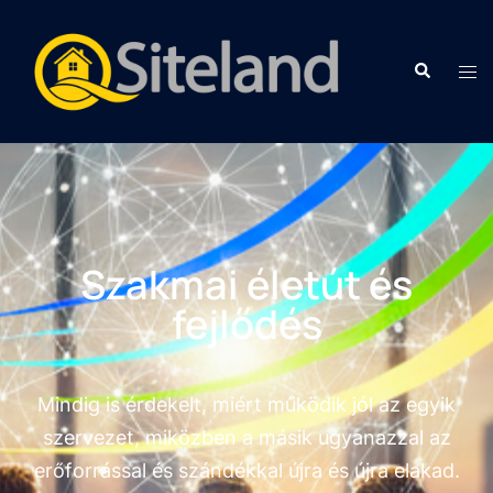
Szakmai életút és
fejlődés
Mindig is érdekelt, miért működik jól az egyik
szervezet, miközben a másik ugyanazzal az
erőforrással és szándékkal újra és újra elakad.