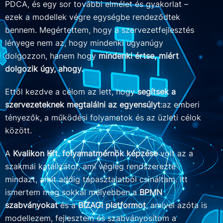
PDCA, és egy sor további elmélet és gyakorlat –
ezek a modellek végre egységbe rendeződtek
bennem. Megértettem, hogy a szervezetfejlesztés
lényege nem az, hogy mindenki ugyanúgy
dolgozzon, hanem hogy
mindenki értse, miért
dolgozik úgy, ahogy.
Ettől kezdve a célom az lett, hogy
segítsek a
szervezeteknek megtalálni az egyensúlyt
:az emberi
tényezők, a működési folyamatok és az üzleti célok
között.
A
Kvalikon Kft. folyamatmérnök képzése
volt az a
szakmai katalizátor, ami végleg rendszerezte
mindazt, amit addig tapasztalatból csináltam. Itt
ismertem meg sokkal mélyebben a
BPMN
szabványokat
és a
BIZAGI platformot
, amivel azóta is
modellezem, fejlesztem és szabványosítom a