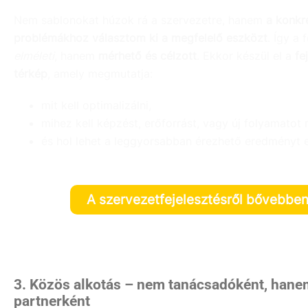
Nem sablonokat húzok rá a szervezetre, hanem
a konkr
problémákhoz választom ki a megfelelő eszközt
. Így a 
elméleti
, hanem
mérhető és célzott
. Ekkor készül el a
fe
térkép
, amely megmutatja:
mit kell optimalizálni,
mihez kell képzést, erőforrást, vagy új folyamatot r
és hol lehet a leggyorsabban érezhető eredményt e
A szervezetfejelesztésről bővebbe
3. Közös alkotás – nem tanácsadóként, hane
partnerként