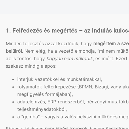
1. Felfedezés és megértés – az indulás kulcs
Minden fejlesztés azzal kezdődik, hogy
megértem a sze
belülről
. Nem elég, ha a vezető elmondja, “mi nem műkö
az is fontos, hogy
hogyan nem működik
, és miért. Ezért
szakasz mindig alapos:
interjúk vezetőkkel és munkatársakkal,
folyamatok feltérképezése (BPMN, Bizagi, vagy aká
megfigyelés formájában),
adatelemzés, ERP-rendszerből, pénzügyi mutatókb
teljesítményadatokból,
a “gemba” – vagyis a valós helyszíni működés meg
Ebben a fázisban
nem hibást keresek
, hanem
összefügg