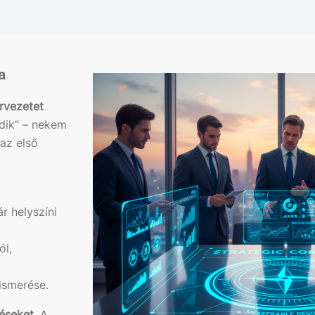
a
rvezetet
dik” – nekem
 az első
r helyszíni
ól,
ismerése.
éseket
. A