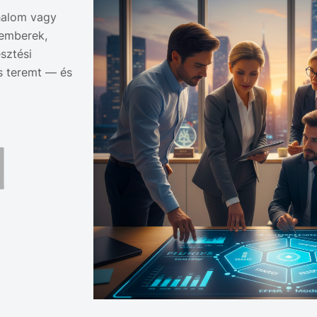
halom vagy
 emberek,
sztési
s teremt — és