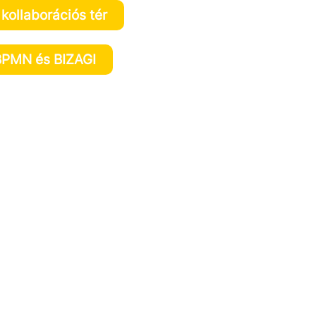
kollaborációs tér
BPMN és BIZAGI