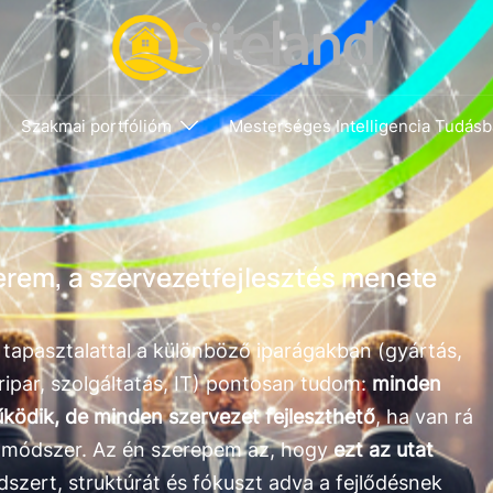
Szakmai portfólióm
Mesterséges Intelligencia Tudásb
em, a szervezetfejlesztés menete
 tapasztalattal a különböző iparágakban (gyártás,
ripar, szolgáltatás, IT) pontosan tudom:
minden
ödik, de minden szervezet fejleszthető
, ha van rá
s módszer. Az én szerepem az, hogy
ezt az utat
dszert, struktúrát és fókuszt adva a fejlődésnek