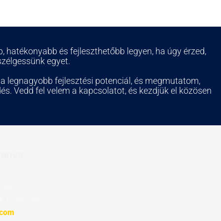
 hatékonyabb és fejleszthetőbb legyen, ha úgy érzed,
szélgessünk egyet.
 a legnagyobb fejlesztési potenciál, és megmutatom,
dés. Vedd fel velem a kapcsolatot, és kezdjük el közösen
Canva
- és
s
. Ehhez egy
.com