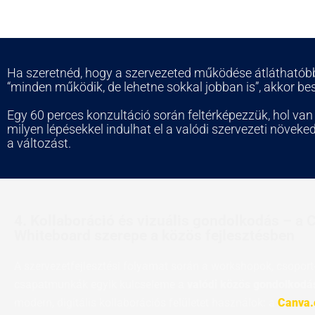
Ha szeretnéd, hogy a szervezeted működése átláthatóbb,
“minden működik, de lehetne sokkal jobban is”, akkor be
Egy 60 perces konzultáció során feltérképezzük, hol van
milyen lépésekkel indulhat el a valódi szervezeti növeke
a változást.
4. Kollaboráció és vizuális gondolkodás – a 
Whiteboard szerepe a közös fejlesztésben
A szervezetfejlesztési folyamat során a workshopok, csoport
csapatmunkák egyik kulcseleme a
valódi közös gondolkodá
modern, digitális kollaborációs felületet használok: a
Canva