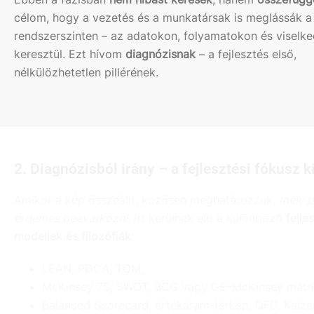
célom, hogy a vezetés és a munkatársak is meglássák a
rendszerszinten – az adatokon, folyamatokon és viselk
keresztül. Ezt hívom
diagnózisnak
– a fejlesztés első,
nélkülözhetetlen pillérének.
2. Diagnózisból irány – a fejlesztési fókusz k
Amikor a kép összeállt, közösen meghatározzuk,
mely 
érdemes beavatkozni
. Itt kerülnek elő a különböző
fejle
modellek és filozófiák
:
LEAN, PDCA, TQM,
McKinsey 7S, SWOT, BCG vagy GE–McKinsey mátri
Balanced Scorecard, értékáram-térkép, QFD, Kaizen