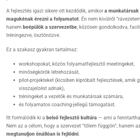
A fejlesztés igazi sikere ott kezdődik, amikor
a munkatársak 
magukénak érezni a folyamatot
. Én nem kívülről “rávezetem
hanem
beépülök a szervezetbe
, közösen gondolkodva, facili
tréningezve, ösztönözve.
Ez a szakasz gyakran tartalmaz:
workshopokat, közös folyamatfejlesztő meetingeket,
minőségkörök létrehozását,
pilot-projekteket (kicsiben kipróbált fejlesztések, amik 
visszajelzést adnak),
tréningeket a vezetők és munkatársak számára,
és folyamatos coaching-jellegű támogatást.
Itt formálódik ki a
belső fejlesztő kultúra
— ami a fenntartha
Nem az a célom, hogy a szervezet “tőlem függjön”, hanem az
megtanuljon önállóan is fejlődni
.