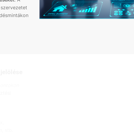
 szervezetet
edésmintákon
ijelölése
pontokon
sztési
x,
, stb.