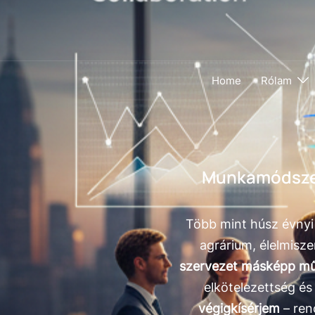
Home
Rólam
Munkamódszer
Több mint húsz évnyi
agrárium, élelmisze
szervezet másképp műk
elkötelezettség é
végigkísérjem
– ren