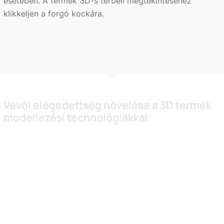
esetében. A termék 3D-s térbeli megtekintéséhez
klikkeljen a forgó kockára.
Vevői elégedettség növelése a 3D termék
modellezési technológiákkal
Mivel a fogyasztók egyre igényesebbek a választási
lehetőségeik bővülésével, arra kell összpontosítania,
hogy terméke vonzóbb legyen, mint a versenytársa.
Ennek egyik lejobb módja a termék valós- és teljes
képének biztosítása a vevői részére.
Ezt a leghatékonyabban a 3D termék modellezéssel