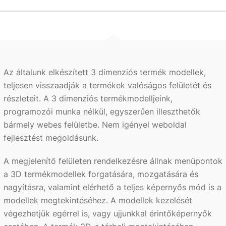
Az általunk elkészített 3 dimenziós termék modellek,
teljesen visszaadják a termékek valóságos felületét és
részleteit. A 3 dimenziós termékmodelljeink,
programozói munka nélkül, egyszerűen illeszthetők
bármely webes felületbe. Nem igényel weboldal
fejlesztést megoldásunk.
A megjelenítő felületen rendelkezésre állnak menüpontok
a 3D termékmodellek forgatására, mozgatására és
nagyításra, valamint elérhető a teljes képernyős mód is a
modellek megtekintéséhez. A modellek kezelését
végezhetjük egérrel is, vagy ujjunkkal érintőképernyők