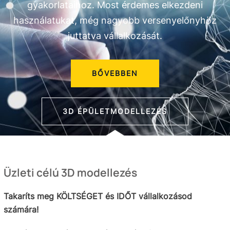
gyakorlataihoz. Most érdemes elkezdeni
használatukat, még nagyobb versenyelőnyhöz
juttatva vállalkozását.
BŐVEBBEN
3D ÉPÜLETMODELLEZÉS
Üzleti célú 3D modellezés
Takaríts meg KÖLTSÉGET és IDŐT vállalkozásod
számára!