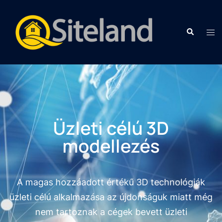
Üzleti célú 3D
modellezés
A magas hozzáadott értékű 3D technológiák
üzleti célú alkalmazása az újdonságuk miatt még
nem tartoznak a cégek bevett üzleti