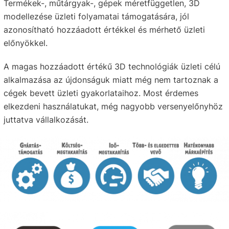
Termékek-, műtárgyak-, gépek méretfüggetlen, 3D
modellezése üzleti folyamatai támogatására, jól
azonosítható hozzáadott értékkel és mérhető üzleti
előnyökkel.
A magas hozzáadott értékű 3D technológiák üzleti célú
alkalmazása az újdonságuk miatt még nem tartoznak a
cégek bevett üzleti gyakorlataihoz. Most érdemes
elkezdeni használatukat, még nagyobb versenyelőnyhöz
juttatva vállalkozását.