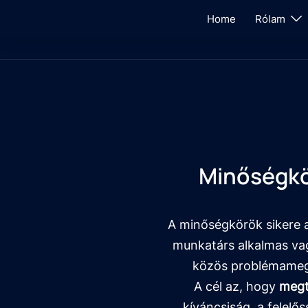
Home
Rólam
Minőségkör
A minőségkörök sikere 
munkatárs alkalmas vag
közös problémamego
A cél az, hogy
megt
kíváncsiság, a felel