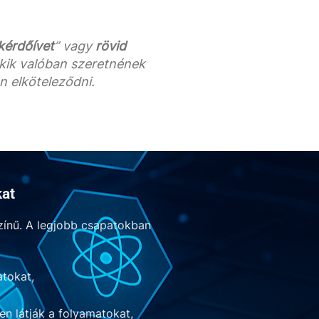
kérdőívet
” vagy
rövid
 akik valóban szeretnének
n elköteleződni.
kat
zínű.
A legjobb csapatokban
atokat,
en látják a folyamatokat,