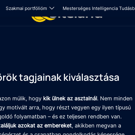
Szakmai portfólióm
Mesterséges Intelligencia Tudásb
ök tagjainak kiválasztása
azon múlik, hogy
kik ülnek az asztalnál
. Nem minden
y motivált arra, hogy részt vegyen egy ilyen típusú
ldó folyamatban – és ez teljesen rendben van.
aláljuk azokat az embereket
, akikben megvan a
ősségérzet és a csapatban gondolkodás képessége.