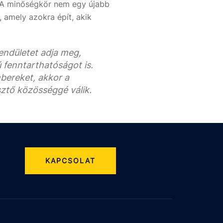
 A minőségkör nem egy újabb
, amely azokra épít, akik
lendületet adja meg,
fenntarthatóságot is.
mbereket, akkor a
sztő közösséggé válik.
KAPCSOLAT