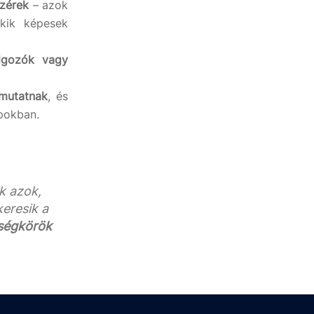
zérek
– azok
kik képesek
olgozók vagy
 mutatnak
, és
apokban.
k azok,
keresik a
ségkörök