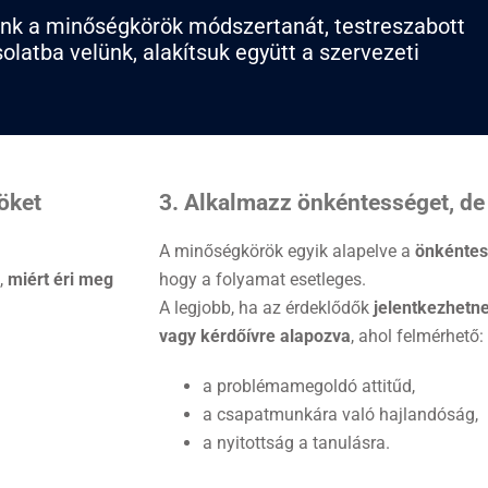
énk a minőségkörök módszertanát, testreszabott
latba velünk, alakítsuk együtt a szervezeti
öket
3. Alkalmazz önkéntességet, de 
A minőségkörök egyik alapelve a
önkénte
,
miért éri meg
hogy a folyamat esetleges.
A legjobb, ha az érdeklődők
jelentkezhetne
vagy kérdőívre alapozva
, ahol felmérhető:
a problémamegoldó attitűd,
a csapatmunkára való hajlandóság,
a nyitottság a tanulásra.