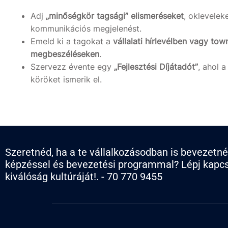
Adj
„minőségkör tagsági” elismeréseket
, oklevelek
kommunikációs megjelenést.
Emeld ki a tagokat a
vállalati hírlevélben vagy town
megbeszéléseken
.
Szervezz évente egy
„Fejlesztési Díjátadót”
, ahol a
köröket ismerik el.
Szeretnéd, ha a te vállalkozásodban is bevezetn
képzéssel és bevezetési programmal? Lépj kapcso
kiválóság kultúráját!. - 70 770 9455