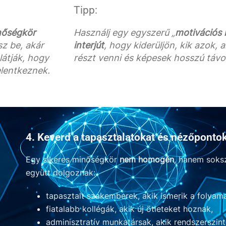
Tipp:
nőségkör
Használj egy egyszerű „
motivációs 
sz be, akár
interjút
, hogy kiderüljön, kik azok,
látják, hogy
részt venni és képesek hosszú távo
elentkeznek.
4. Keverd a tapasztalatokat és nézőponto
Egy sikeres minőségkör
nem homogén
, hanem soks
együtt dolgoznak:
tapasztalt szakemberek, akik ismerik a folyam
fiatalabb kollégák, akik új ötleteket hoznak,
adminisztratív munkatársak, akik rendszerszint