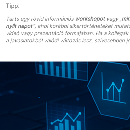
Tipp:
Tarts egy rövid információs
workshopot
vagy „
mi
nyílt napot”
, ahol korábbi sikertörténeteket mutat
videó vagy prezentáció formájában. Ha a kollégák 
a javaslatokból valódi változás lesz, szívesebben j