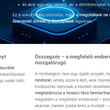
és akár egy-egy vezető, aki a döntéshozatali ka
Ez a sokszínűség biztosítja, hogy
a megoldások ne 
szervezeti szinten is életképesek
legyenek.
nyt
Összegzés – a megfelelő embere
mozgatórugó
észvétel
A minőségkör nem egy újabb projekt, 
takarításokat
rendszer
, amely azokra épít, akik hiszne
y valaki időt,
kiválasztás nemcsak a kezdeti lendület
meghatározza a hosszú távú fenntartha
megtalálni a megfelelő embereket – azo
akarnak, hanem
jobbá tenni a munkát
–, 