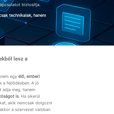
pcsolatot biztosítja.
csak technikaiak, hanem
kből lesz a
hanem egy
élő, emberi
k a fejlődésben.
A jó
et adja meg, hanem
tóságot is
.
Ha sikerül
kat, akik nemcsak dolgozni
akkor a szervezet valóban