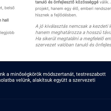
tanuló és önfejlesztő közösséggé
válik.
et, belső
projekt, hanem egy élő, emberi rendszer
hisznek a fejlődésben.
 hall
A jó kiválasztás nemcsak a kezdeti 
hanem meghatározza a hosszú távú 
 legjobb
Ha sikerül megtalálni a megfelelő e
szervezet valóban tanuló és önfejle
énk a minőségkörök módszertanát, testreszabott
latba velünk, alakítsuk együtt a szervezeti