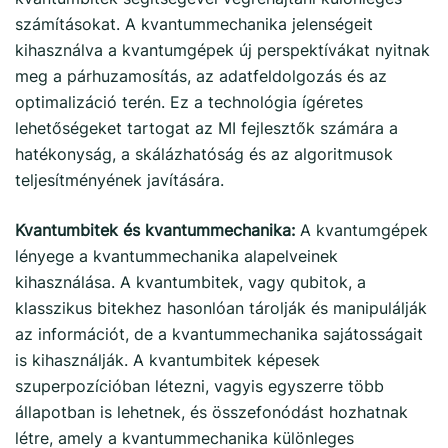
számításokat. A kvantummechanika jelenségeit
kihasználva a kvantumgépek új perspektívákat nyitnak
meg a párhuzamosítás, az adatfeldolgozás és az
optimalizáció terén. Ez a technológia ígéretes
lehetőségeket tartogat az MI fejlesztők számára a
hatékonyság, a skálázhatóság és az algoritmusok
teljesítményének javítására.
Kvantumbitek és kvantummechanika:
A kvantumgépek
lényege a kvantummechanika alapelveinek
kihasználása. A kvantumbitek, vagy qubitok, a
klasszikus bitekhez hasonlóan tárolják és manipulálják
az információt, de a kvantummechanika sajátosságait
is kihasználják. A kvantumbitek képesek
szuperpozícióban létezni, vagyis egyszerre több
állapotban is lehetnek, és összefonódást hozhatnak
létre, amely a kvantummechanika különleges