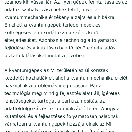
számos kihívással jár. Az ilyen gépek fenntartása és az
adatok szabályozása nehéz lehet, mivel a
kvantummechanika érzékeny a zajra és a hibákra.
Emellett a kvantumgépek terjedelmesek és
költségesek, ami korlátozza a széles körű
elterjedésüket. Azonban a technológia folyamatos
fejlődése és a kutatásokban történő előrehaladás
biztató kilátásokat mutat a jövőben.
A kvantumgépek az MI területén az új korszak
kezdetét hozhatják el, ahol a kvantummechanika erejét
használjuk a problémák megoldására. Bár a
technológia még mindig fejlesztés alatt áll, ígéretes
lehetőségeket tartogat a párhuzamosítás, az
adatfeldolgozás és az optimalizáció terén. Ahogy a
kutatások és a fejlesztések folyamatosan haladnak,
várhatóan a kvantumgépek hozzájárulnak az MI
rendszerek hatékonyságának és teljesítményének