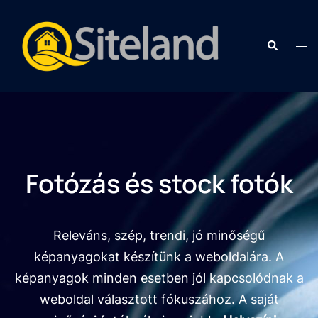
Fotózás és stock fotók
Releváns, szép, trendi, jó minőségű
képanyagokat készítünk a weboldalára. A
képanyagok minden esetben jól kapcsolódnak a
weboldal választott fókuszához. A saját