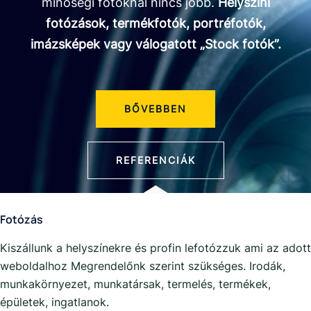
minőségi fotóknál nincs jobb.
Helyszíni
fotózások, termékfotók, portréfotók,
imázsképek vagy válogatott „Stock fotók”.
BŐVEBBEN
REFERENCIÁK
Fotózás
Kiszállunk a helyszínekre és profin lefotózzuk ami az adott
weboldalhoz Megrendelőnk szerint szükséges. Irodák,
munkakörnyezet, munkatársak, termelés, termékek,
épületek, ingatlanok.