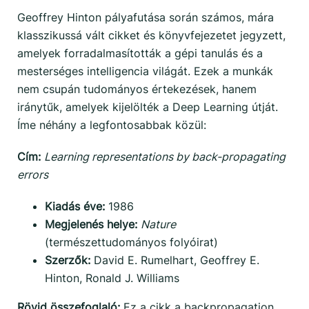
Geoffrey Hinton pályafutása során számos, mára
klasszikussá vált cikket és könyvfejezetet jegyzett,
amelyek forradalmasították a gépi tanulás és a
mesterséges intelligencia világát. Ezek a munkák
nem csupán tudományos értekezések, hanem
iránytűk, amelyek kijelölték a Deep Learning útját.
Íme néhány a legfontosabbak közül:
Cím:
Learning representations by back-propagating
errors
Kiadás éve:
1986
Megjelenés helye:
Nature
(természettudományos folyóirat)
Szerzők:
David E. Rumelhart, Geoffrey E.
Hinton, Ronald J. Williams
Rövid összefoglaló:
Ez a cikk a backpropagation