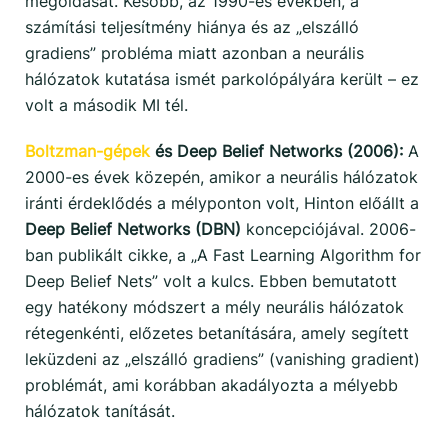
megoldását. Később, az 1990-es években, a
számítási teljesítmény hiánya és az „elszálló
gradiens” probléma miatt azonban a neurális
hálózatok kutatása ismét parkolópályára került – ez
volt a második MI tél.
Boltzman-gépek
és Deep Belief Networks (2006):
A
2000-es évek közepén, amikor a neurális hálózatok
iránti érdeklődés a mélyponton volt, Hinton előállt a
Deep Belief Networks (DBN)
koncepciójával. 2006-
ban publikált cikke, a „A Fast Learning Algorithm for
Deep Belief Nets” volt a kulcs. Ebben bemutatott
egy hatékony módszert a mély neurális hálózatok
rétegenkénti, előzetes betanítására, amely segített
leküzdeni az „elszálló gradiens” (vanishing gradient)
problémát, ami korábban akadályozta a mélyebb
hálózatok tanítását.