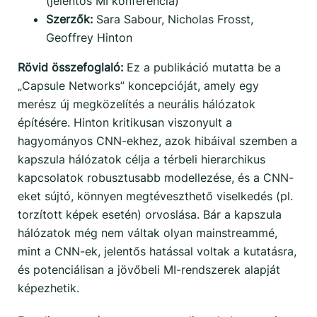
(jelentős MI konferencia)
Szerzők:
Sara Sabour, Nicholas Frosst,
Geoffrey Hinton
Rövid összefoglaló:
Ez a publikáció mutatta be a
„Capsule Networks” koncepcióját, amely egy
merész új megközelítés a neurális hálózatok
építésére. Hinton kritikusan viszonyult a
hagyományos CNN-ekhez, azok hibáival szemben a
kapszula hálózatok célja a térbeli hierarchikus
kapcsolatok robusztusabb modellezése, és a CNN-
eket sújtó, könnyen megtéveszthető viselkedés (pl.
torzított képek esetén) orvoslása. Bár a kapszula
hálózatok még nem váltak olyan mainstreammé,
mint a CNN-ek, jelentős hatással voltak a kutatásra,
és potenciálisan a jövőbeli MI-rendszerek alapját
képezhetik.