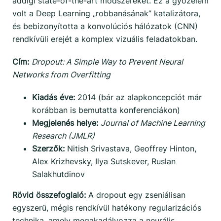
addigi state-of-the-art módszereket. Ez a győzelem
volt a Deep Learning „robbanásának” katalizátora,
és bebizonyította a konvolúciós hálózatok (CNN)
rendkívüli erejét a komplex vizuális feladatokban.
Cím:
Dropout: A Simple Way to Prevent Neural
Networks from Overfitting
Kiadás éve:
2014 (bár az alapkoncepciót már
korábban is bemutatta konferenciákon)
Megjelenés helye:
Journal of Machine Learning
Research (JMLR)
Szerzők:
Nitish Srivastava, Geoffrey Hinton,
Alex Krizhevsky, Ilya Sutskever, Ruslan
Salakhutdinov
Rövid összefoglaló:
A dropout egy zseniálisan
egyszerű, mégis rendkívül hatékony regularizációs
technika, amely megakadályozza a neurális