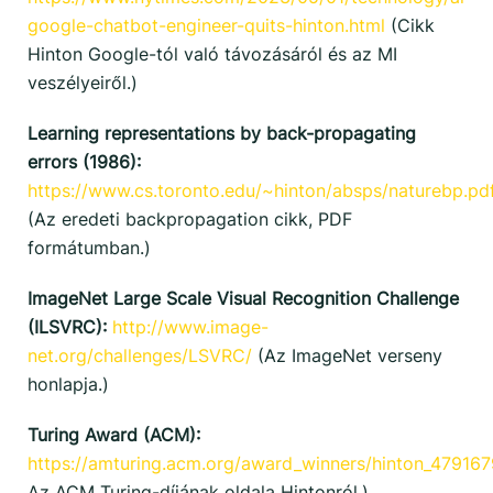
google-chatbot-engineer-quits-hinton.html
(Cikk
Hinton Google-tól való távozásáról és az MI
veszélyeiről.)
Learning representations by back-propagating
errors (1986):
https://www.cs.toronto.edu/~hinton/absps/naturebp.pd
(Az eredeti backpropagation cikk, PDF
formátumban.)
ImageNet Large Scale Visual Recognition Challenge
(ILSVRC):
http://www.image-
net.org/challenges/LSVRC/
(Az ImageNet verseny
honlapja.)
Turing Award (ACM):
https://amturing.acm.org/award_winners/hinton_47916
Az ACM Turing-díjának oldala Hintonról.)