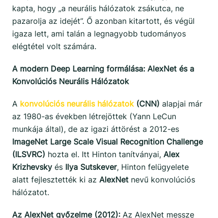
kapta, hogy „a neurális hálózatok zsákutca, ne
pazarolja az idejét”. Ő azonban kitartott, és végül
igaza lett, ami talán a legnagyobb tudományos
elégtétel volt számára.
A modern Deep Learning formálása: AlexNet és a
Konvolúciós Neurális Hálózatok
A
konvolúciós neurális hálózatok
(CNN)
alapjai már
az 1980-as években létrejöttek (Yann LeCun
munkája által), de az igazi áttörést a 2012-es
ImageNet Large Scale Visual Recognition Challenge
(ILSVRC)
hozta el. Itt Hinton tanítványai,
Alex
Krizhevsky
és
Ilya Sutskever
, Hinton felügyelete
alatt fejlesztették ki az
AlexNet
nevű konvolúciós
hálózatot.
Az AlexNet győzelme (2012):
Az AlexNet messze