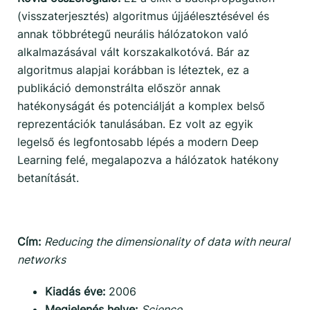
(visszaterjesztés) algoritmus újjáélesztésével és
annak többrétegű neurális hálózatokon való
alkalmazásával vált korszakalkotóvá. Bár az
algoritmus alapjai korábban is léteztek, ez a
publikáció demonstrálta először annak
hatékonyságát és potenciálját a komplex belső
reprezentációk tanulásában. Ez volt az egyik
legelső és legfontosabb lépés a modern Deep
Learning felé, megalapozva a hálózatok hatékony
betanítását.
Cím:
Reducing the dimensionality of data with neural
networks
Kiadás éve:
2006
Megjelenés helye:
Science