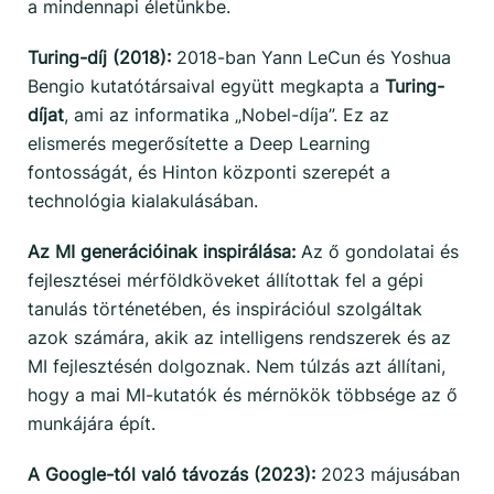
a mindennapi életünkbe.
Turing-díj (2018):
2018-ban Yann LeCun és Yoshua
Bengio kutatótársaival együtt megkapta a
Turing-
díjat
, ami az informatika „Nobel-díja”. Ez az
elismerés megerősítette a Deep Learning
fontosságát, és Hinton központi szerepét a
technológia kialakulásában.
Az MI generációinak inspirálása:
Az ő gondolatai és
fejlesztései mérföldköveket állítottak fel a gépi
tanulás történetében, és inspirációul szolgáltak
azok számára, akik az intelligens rendszerek és az
MI fejlesztésén dolgoznak. Nem túlzás azt állítani,
hogy a mai MI-kutatók és mérnökök többsége az ő
munkájára épít.
A Google-tól való távozás (2023):
2023 májusában