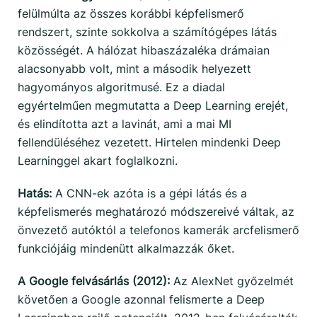
felülmúlta az összes korábbi képfelismerő
rendszert, szinte sokkolva a számítógépes látás
közösségét. A hálózat hibaszázaléka drámaian
alacsonyabb volt, mint a második helyezett
hagyományos algoritmusé. Ez a diadal
egyértelműen megmutatta a Deep Learning erejét,
és elindította azt a lavinát, ami a mai MI
fellendüléséhez vezetett. Hirtelen mindenki Deep
Learninggel akart foglalkozni.
Hatás:
A CNN-ek azóta is a gépi látás és a
képfelismerés meghatározó módszereivé váltak, az
önvezető autóktól a telefonos kamerák arcfelismerő
funkciójáig mindenütt alkalmazzák őket.
A Google felvásárlás (2012):
Az AlexNet győzelmét
követően a Google azonnal felismerte a Deep