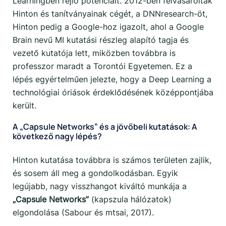
Learningben rejlő potenciált. 2012-ben felvásárolták
Hinton és tanítványainak cégét, a DNNresearch-öt,
Hinton pedig a Google-hoz igazolt, ahol a Google
Brain nevű MI kutatási részleg alapító tagja és
vezető kutatója lett, miközben továbbra is
professzor maradt a Torontói Egyetemen. Ez a
lépés egyértelműen jelezte, hogy a Deep Learning a
technológiai óriások érdeklődésének középpontjába
került.
A „Capsule Networks” és a jövőbeli kutatások: A
következő nagy lépés?
Hinton kutatása továbbra is számos területen zajlik,
és sosem áll meg a gondolkodásban. Egyik
legújabb, nagy visszhangot kiváltó munkája a
„Capsule Networks”
(kapszula hálózatok)
elgondolása (Sabour és mtsai, 2017).