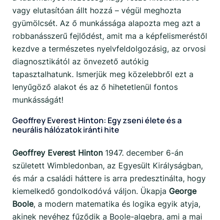
vagy elutasítóan állt hozzá – végül meghozta
gyümölcsét. Az ő munkássága alapozta meg azt a
robbanásszerű fejlődést, amit ma a képfelismeréstől
kezdve a természetes nyelvfeldolgozásig, az orvosi
diagnosztikától az önvezető autókig
tapasztalhatunk. Ismerjük meg közelebbről ezt a
lenyűgöző alakot és az ő hihetetlenül fontos
munkásságát!
Geoffrey Everest Hinton: Egy zseni élete és a
neurális hálózatok iránti hite
Geoffrey Everest Hinton
1947. december 6-án
született Wimbledonban, az Egyesült Királyságban,
és már a családi háttere is arra predesztinálta, hogy
kiemelkedő gondolkodóvá váljon. Ükapja
George
Boole
, a modern matematika és logika egyik atyja,
akinek nevéhez fűződik a Boole-algebra, ami a mai