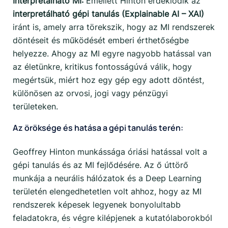
Interpretálható MI:
Emellett Hinton érdeklődik az
interpretálható gépi tanulás (Explainable AI – XAI)
iránt is, amely arra törekszik, hogy az MI rendszerek
döntéseit és működését emberi érthetőségbe
helyezze. Ahogy az MI egyre nagyobb hatással van
az életünkre, kritikus fontosságúvá válik, hogy
megértsük, miért hoz egy gép egy adott döntést,
különösen az orvosi, jogi vagy pénzügyi
területeken.
Az öröksége és hatása a gépi tanulás terén:
Geoffrey Hinton munkássága óriási hatással volt a
gépi tanulás és az MI fejlődésére. Az ő úttörő
munkája a neurális hálózatok és a Deep Learning
területén elengedhetetlen volt ahhoz, hogy az MI
rendszerek képesek legyenek bonyolultabb
feladatokra, és végre kilépjenek a kutatólaborokból