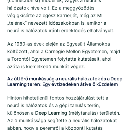
(connectionist) modellek, vagyis a neurális
hálózatok híve volt. Ez a meggyőződés
végigkísérte az egész karrierjét, még az MI
„telének” nevezett időszakokban is, amikor a
neurális hálózatok iránti érdeklődés elhalványult.
Az 1980-as évek elején az Egyesült Államokba
költözött, ahol a Carnegie Mellon Egyetemen, majd
a Torontói Egyetemen folytatta kutatásait, ahol
azóta is kiemelkedő munkát végez.
Az úttörő munkásság a neurális hálózatok és a Deep
Learning terén: Egy évtizedeken átívelő küzdelem
Hinton hihetetlenül fontos hozzájárulást tett a
neurális hálózatok és a gépi tanulás terén,
különösen a
Deep Learning
(mélytanulás) területén.
Az ő munkássága segítette a neurális hálózatokat
abban, hogy a peremről a központi kutatási