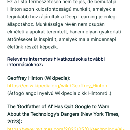
Ez a lista természetesen nem teljes, de bemutatja
Hinton azon kulcsfontosságú munkáit, amelyek a
leginkább hozzájárultak a Deep Learning jelenlegi
állapotához. Munkássága révén nem csupán
elméleti alapokat teremtett, hanem olyan gyakorlati
áttöréseket is inspirált, amelyek ma a mindennapi
életünk részét képezik.
Releváns internetes hivatkozások a további
információkhoz:
Geoffrey Hinton (Wikipedia):
https://en.wikipedia.org/wiki/Geoffrey_Hinton
(Átfogó angol nyelvű Wikipedia cikk Hintonról.)
The ‘Godfather of AI’ Has Quit Google to Warn
About the Technology’s Dangers (New York Times,
2023):
https://www.nytimes.com/2023/05/01/technology/ai-