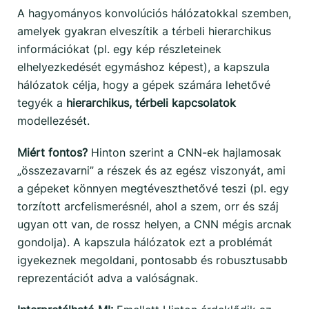
A hagyományos konvolúciós hálózatokkal szemben,
amelyek gyakran elveszítik a térbeli hierarchikus
információkat (pl. egy kép részleteinek
elhelyezkedését egymáshoz képest), a kapszula
hálózatok célja, hogy a gépek számára lehetővé
tegyék a
hierarchikus, térbeli kapcsolatok
modellezését.
Miért fontos?
Hinton szerint a CNN-ek hajlamosak
„összezavarni” a részek és az egész viszonyát, ami
a gépeket könnyen megtéveszthetővé teszi (pl. egy
torzított arcfelismerésnél, ahol a szem, orr és száj
ugyan ott van, de rossz helyen, a CNN mégis arcnak
gondolja). A kapszula hálózatok ezt a problémát
igyekeznek megoldani, pontosabb és robusztusabb
reprezentációt adva a valóságnak.