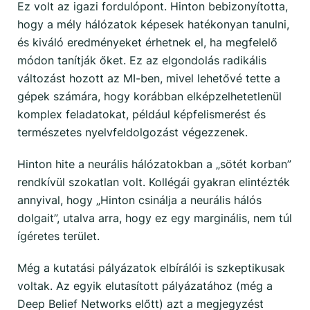
Ez volt az igazi fordulópont. Hinton bebizonyította,
hogy a mély hálózatok képesek hatékonyan tanulni,
és kiváló eredményeket érhetnek el, ha megfelelő
módon tanítják őket. Ez az elgondolás radikális
változást hozott az MI-ben, mivel lehetővé tette a
gépek számára, hogy korábban elképzelhetetlenül
komplex feladatokat, például képfelismerést és
természetes nyelvfeldolgozást végezzenek.
Hinton hite a neurális hálózatokban a „sötét korban”
rendkívül szokatlan volt. Kollégái gyakran elintézték
annyival, hogy „Hinton csinálja a neurális hálós
dolgait”, utalva arra, hogy ez egy marginális, nem túl
ígéretes terület.
Még a kutatási pályázatok elbírálói is szkeptikusak
voltak. Az egyik elutasított pályázatához (még a
Deep Belief Networks előtt) azt a megjegyzést