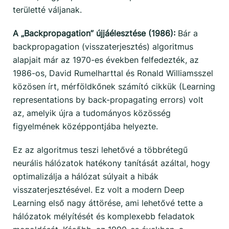
területté váljanak.
A „Backpropagation” újjáélesztése (1986):
Bár a
backpropagation (visszaterjesztés) algoritmus
alapjait már az 1970-es években felfedezték, az
1986-os, David Rumelharttal és Ronald Williamsszel
közösen írt, mérföldkőnek számító cikkük (Learning
representations by back-propagating errors) volt
az, amelyik újra a tudományos közösség
figyelmének középpontjába helyezte.
Ez az algoritmus teszi lehetővé a többrétegű
neurális hálózatok hatékony tanítását azáltal, hogy
optimalizálja a hálózat súlyait a hibák
visszaterjesztésével. Ez volt a modern Deep
Learning első nagy áttörése, ami lehetővé tette a
hálózatok mélyítését és komplexebb feladatok