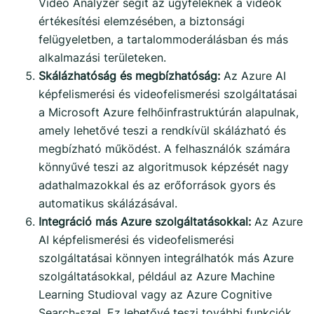
Video Analyzer segít az ügyfeleknek a videók
értékesítési elemzésében, a biztonsági
felügyeletben, a tartalommoderálásban és más
alkalmazási területeken.
Skálázhatóság és megbízhatóság:
Az Azure AI
képfelismerési és videofelismerési szolgáltatásai
a Microsoft Azure felhőinfrastruktúrán alapulnak,
amely lehetővé teszi a rendkívül skálázható és
megbízható működést. A felhasználók számára
könnyűvé teszi az algoritmusok képzését nagy
adathalmazokkal és az erőforrások gyors és
automatikus skálázásával.
Integráció más Azure szolgáltatásokkal:
Az Azure
AI képfelismerési és videofelismerési
szolgáltatásai könnyen integrálhatók más Azure
szolgáltatásokkal, például az Azure Machine
Learning Studioval vagy az Azure Cognitive
Search-szel. Ez lehetővé teszi további funkciók