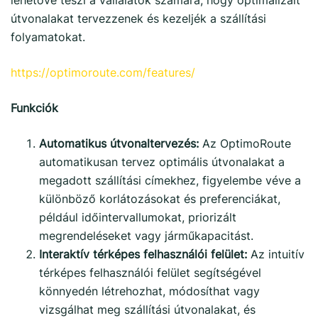
lehetővé teszi a vállalatok számára, hogy optimalizált
útvonalakat tervezzenek és kezeljék a szállítási
folyamatokat.
https://optimoroute.com/features/
Funkciók
Automatikus útvonaltervezés:
Az OptimoRoute
automatikusan tervez optimális útvonalakat a
megadott szállítási címekhez, figyelembe véve a
különböző korlátozásokat és preferenciákat,
például időintervallumokat, priorizált
megrendeléseket vagy járműkapacitást.
Interaktív térképes felhasználói felület:
Az intuitív
térképes felhasználói felület segítségével
könnyedén létrehozhat, módosíthat vagy
vizsgálhat meg szállítási útvonalakat, és