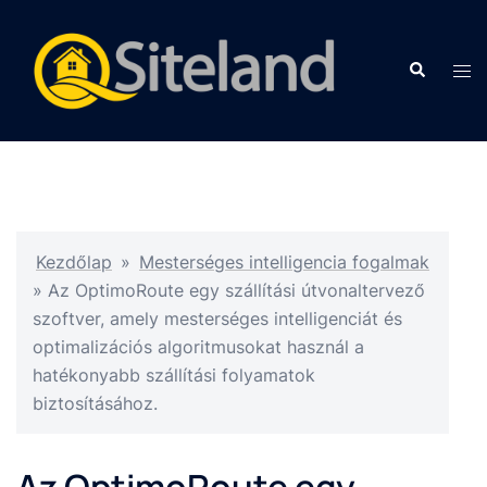
Kezdőlap
»
Mesterséges intelligencia fogalmak
»
Az OptimoRoute egy szállítási útvonaltervező
szoftver, amely mesterséges intelligenciát és
optimalizációs algoritmusokat használ a
hatékonyabb szállítási folyamatok
biztosításához.