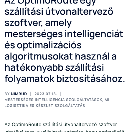
Az OptimoRoute egy
szállítási útvonaltervező
szoftver, amely
mesterséges intelligenciát
és optimalizációs
algoritmusokat használ a
hatékonyabb szállítási
folyamatok biztosításához.
BY
NIMRUD
2023.07.13.
MESTERSÉGES INTELLIGENCIA SZOLGÁLTATÁSOK
,
MI
LOGISZTIKA ÉS KÉSZLET SZOLGÁLTATÁS
Az OptimoRoute szállítási útvonaltervező szoftver