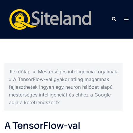
Kezdőlap
»
Mesterséges intelligencia fogalmak
»
A TensorFlow-val gyakorlatilag magamnak
fejleszthetek ingyen egy neuron hálózat alapú
mesterséges intelligenciát és ehhez a Google
adja a keretrendszert?
A TensorFlow-val