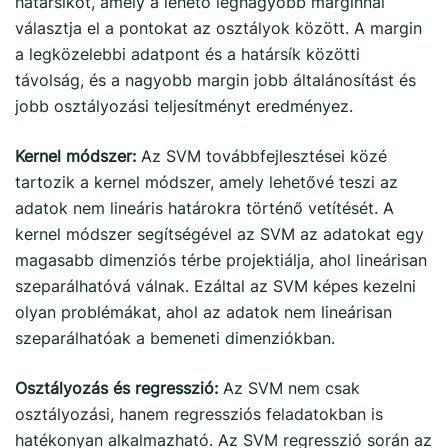
határsíkot, amely a lehető legnagyobb marginnal
választja el a pontokat az osztályok között. A margin
a legközelebbi adatpont és a határsík közötti
távolság, és a nagyobb margin jobb általánosítást és
jobb osztályozási teljesítményt eredményez.
Kernel módszer:
Az SVM továbbfejlesztései közé
tartozik a kernel módszer, amely lehetővé teszi az
adatok nem lineáris határokra történő vetítését. A
kernel módszer segítségével az SVM az adatokat egy
magasabb dimenziós térbe projektiálja, ahol lineárisan
szeparálhatóvá válnak. Ezáltal az SVM képes kezelni
olyan problémákat, ahol az adatok nem lineárisan
szeparálhatóak a bemeneti dimenziókban.
Osztályozás és regresszió:
Az SVM nem csak
osztályozási, hanem regressziós feladatokban is
hatékonyan alkalmazható. Az SVM regresszió során az