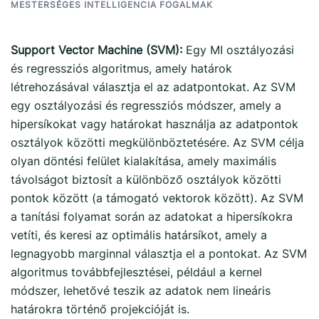
MESTERSÉGES INTELLIGENCIA FOGALMAK
Support Vector Machine (SVM):
Egy MI osztályozási
és regressziós algoritmus, amely határok
létrehozásával választja el az adatpontokat. Az SVM
egy osztályozási és regressziós módszer, amely a
hipersíkokat vagy határokat használja az adatpontok
osztályok közötti megkülönböztetésére. Az SVM célja
olyan döntési felület kialakítása, amely maximális
távolságot biztosít a különböző osztályok közötti
pontok között (a támogató vektorok között). Az SVM
a tanítási folyamat során az adatokat a hipersíkokra
vetíti, és keresi az optimális határsíkot, amely a
legnagyobb marginnal választja el a pontokat. Az SVM
algoritmus továbbfejlesztései, például a kernel
módszer, lehetővé teszik az adatok nem lineáris
határokra történő projekcióját is.