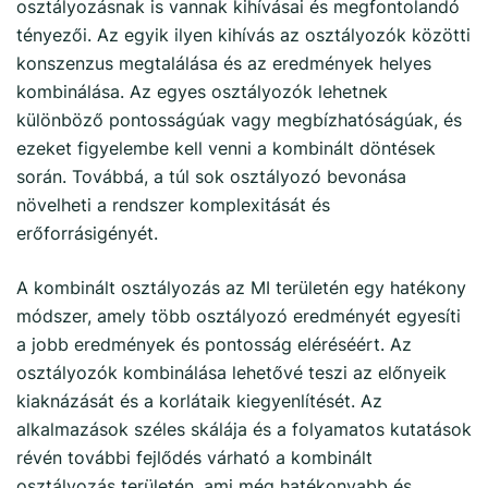
osztályozásnak is vannak kihívásai és megfontolandó
tényezői. Az egyik ilyen kihívás az osztályozók közötti
konszenzus megtalálása és az eredmények helyes
kombinálása. Az egyes osztályozók lehetnek
különböző pontosságúak vagy megbízhatóságúak, és
ezeket figyelembe kell venni a kombinált döntések
során. Továbbá, a túl sok osztályozó bevonása
növelheti a rendszer komplexitását és
erőforrásigényét.
A kombinált osztályozás az MI területén egy hatékony
módszer, amely több osztályozó eredményét egyesíti
a jobb eredmények és pontosság eléréséért. Az
osztályozók kombinálása lehetővé teszi az előnyeik
kiaknázását és a korlátaik kiegyenlítését. Az
alkalmazások széles skálája és a folyamatos kutatások
révén további fejlődés várható a kombinált
osztályozás területén, ami még hatékonyabb és