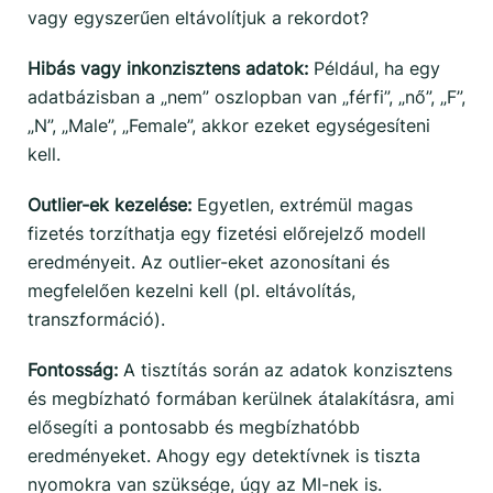
vagy egyszerűen eltávolítjuk a rekordot?
Hibás vagy inkonzisztens adatok:
Például, ha egy
adatbázisban a „nem” oszlopban van „férfi”, „nő”, „F”,
„N”, „Male”, „Female”, akkor ezeket egységesíteni
kell.
Outlier-ek kezelése:
Egyetlen, extrémül magas
fizetés torzíthatja egy fizetési előrejelző modell
eredményeit. Az outlier-eket azonosítani és
megfelelően kezelni kell (pl. eltávolítás,
transzformáció).
Fontosság:
A tisztítás során az adatok konzisztens
és megbízható formában kerülnek átalakításra, ami
elősegíti a pontosabb és megbízhatóbb
eredményeket. Ahogy egy detektívnek is tiszta
nyomokra van szüksége, úgy az MI-nek is.