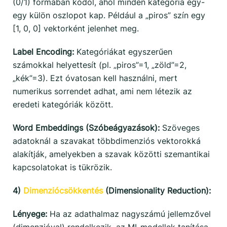
(0/1) formában kódol, ahol minden kategória egy-
egy külön oszlopot kap. Például a „piros” szín egy
[1, 0, 0] vektorként jelenhet meg.
Label Encoding:
Kategóriákat egyszerűen
számokkal helyettesít (pl. „piros”=1, „zöld”=2,
„kék”=3). Ezt óvatosan kell használni, mert
numerikus sorrendet adhat, ami nem létezik az
eredeti kategóriák között.
Word Embeddings (Szóbeágyazások):
Szöveges
adatoknál a szavakat többdimenziós vektorokká
alakítják, amelyekben a szavak közötti szemantikai
kapcsolatokat is tükrözik.
4)
Dimenziócsökkentés
(Dimensionality Reduction):
Lényege:
Ha az adathalmaz nagyszámú jellemzővel