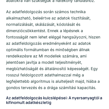
adatokra van szükségük a hatékony tanuláshoz.
Az adatfeldolgozás során számos technika
alkalmazható, beleértve az adatok tisztítását,
normalizálását, skálázását, kódolását és
dimenziócsökkentést. Ennek a lépésnek a
fontosságát nem lehet eléggé hangsúlyozni, hiszen
az adatfeldolgozás eredményeként az adatok
optimális formátumban és minőségben állnak
rendelkezésre az MI modellek számára, ami
jelentősen javítja a modell teljesítményét,
megbízhatóságát és általánosító képességét. Egy
rosszul feldolgozott adathalmazzal még a
legfejlettebb algoritmus is alulteljesít majd, hiába a
gondos tervezés és a drága számítási kapacitás.
Az adatfeldolgozás kulcslépései: A nyersanyagtól a
kifinomult adatkészletig