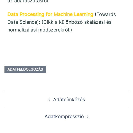
az adattisztításról.
Data Processing for Machine Learning
(Towards
Data Science)
:
(Cikk a különböző skálázási és
normalizálási módszerekről.)
ADATFELDOLGOZÁS
Adatcímkézés
Adatkompresszió