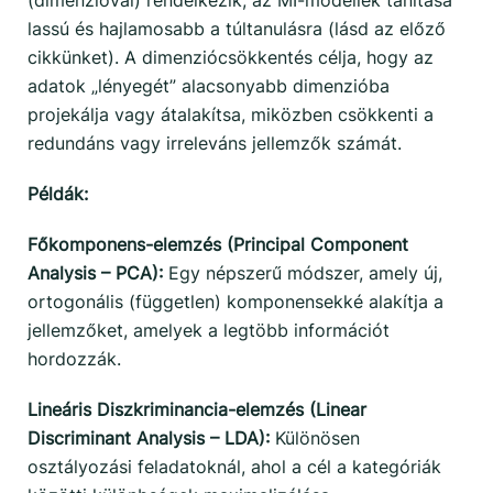
(dimenzióval) rendelkezik, az MI-modellek tanítása
lassú és hajlamosabb a túltanulásra (lásd az előző
cikkünket). A dimenziócsökkentés célja, hogy az
adatok „lényegét” alacsonyabb dimenzióba
projekálja vagy átalakítsa, miközben csökkenti a
redundáns vagy irreleváns jellemzők számát.
Példák:
Főkomponens-elemzés (Principal Component
Analysis – PCA):
Egy népszerű módszer, amely új,
ortogonális (független) komponensekké alakítja a
jellemzőket, amelyek a legtöbb információt
hordozzák.
Lineáris Diszkriminancia-elemzés (Linear
Discriminant Analysis – LDA):
Különösen
osztályozási feladatoknál, ahol a cél a kategóriák