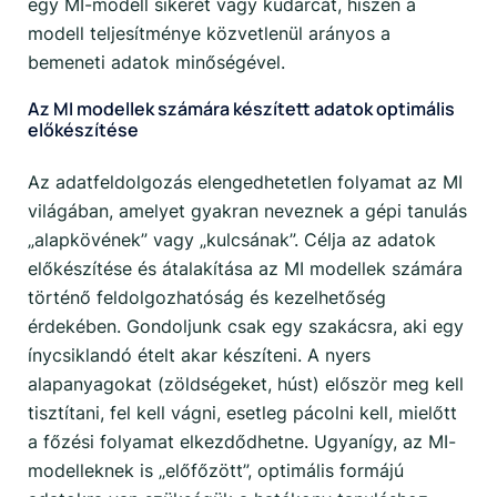
egy MI-modell sikerét vagy kudarcát, hiszen a
modell teljesítménye közvetlenül arányos a
bemeneti adatok minőségével.
Az MI modellek számára készített adatok optimális
előkészítése
Az adatfeldolgozás elengedhetetlen folyamat az MI
világában, amelyet gyakran neveznek a gépi tanulás
„alapkövének” vagy „kulcsának”. Célja az adatok
előkészítése és átalakítása az MI modellek számára
történő feldolgozhatóság és kezelhetőség
érdekében. Gondoljunk csak egy szakácsra, aki egy
ínycsiklandó ételt akar készíteni. A nyers
alapanyagokat (zöldségeket, húst) először meg kell
tisztítani, fel kell vágni, esetleg pácolni kell, mielőtt
a főzési folyamat elkezdődhetne. Ugyanígy, az MI-
modelleknek is „előfőzött”, optimális formájú