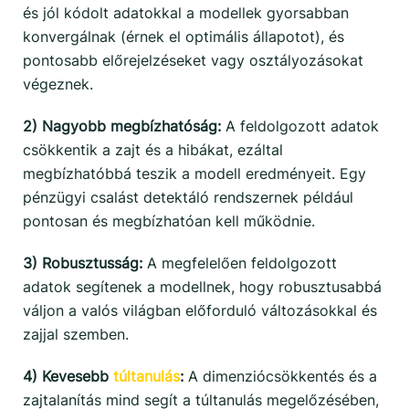
és jól kódolt adatokkal a modellek gyorsabban
konvergálnak (érnek el optimális állapotot), és
pontosabb előrejelzéseket vagy osztályozásokat
végeznek.
2) Nagyobb megbízhatóság:
A feldolgozott adatok
csökkentik a zajt és a hibákat, ezáltal
megbízhatóbbá teszik a modell eredményeit. Egy
pénzügyi csalást detektáló rendszernek például
pontosan és megbízhatóan kell működnie.
3) Robusztusság:
A megfelelően feldolgozott
adatok segítenek a modellnek, hogy robusztusabbá
váljon a valós világban előforduló változásokkal és
zajjal szemben.
4) Kevesebb
túltanulás
:
A dimenziócsökkentés és a
zajtalanítás mind segít a túltanulás megelőzésében,