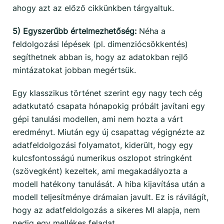
ahogy azt az előző cikkünkben tárgyaltuk.
5) Egyszerűbb értelmezhetőség:
Néha a
feldolgozási lépések (pl. dimenziócsökkentés)
segíthetnek abban is, hogy az adatokban rejlő
mintázatokat jobban megértsük.
Egy klasszikus történet szerint egy nagy tech cég
adatkutató csapata hónapokig próbált javítani egy
gépi tanulási modellen, ami nem hozta a várt
eredményt. Miután egy új csapattag végignézte az
adatfeldolgozási folyamatot, kiderült, hogy egy
kulcsfontosságú numerikus oszlopot stringként
(szövegként) kezeltek, ami megakadályozta a
modell hatékony tanulását. A hiba kijavítása után a
modell teljesítménye drámaian javult. Ez is rávilágít,
hogy az adatfeldolgozás a sikeres MI alapja, nem
pedig egy mellékes feladat.