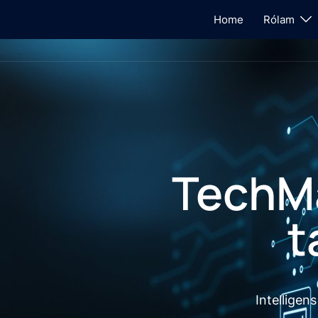
Home
Rólam
TechMa
t
Intelligen