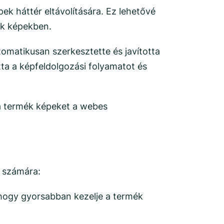
ek háttér eltávolítására. Ez lehetővé
mék képekben.
omatikusan szerkesztette és javította
tta a képfeldolgozási folyamatot és
 a termék képeket a webes
e számára:
 hogy gyorsabban kezelje a termék