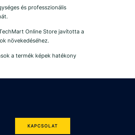
gységes és professzionális
mát.
TechMart Online Store javította a
ások növekedéséhez.
dások a termék képek hatékony
KAPCSOLAT