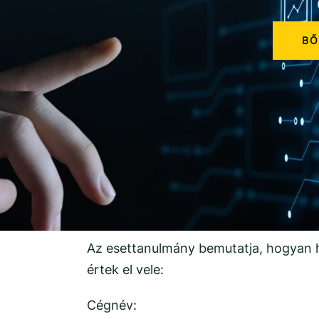
BŐ
Az esettanulmány bemutatja, hogyan h
értek el vele:
Cégnév: