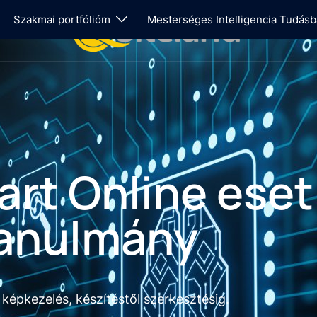
Szakmai portfólióm
Mesterséges Intelligencia Tudásb
rt Online eset
anulmány
s képkezelés, készítéstől szerkesztésig.