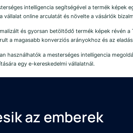
terséges intelligencia segítségével a termék képek e
a vállalat online arculatát és növelte a vásárlók bizal
malizált és gyorsan betöltődő termék képek révén a 
járult a magasabb konverziós arányokhoz és az elad
gyan használhatók a mesterséges intelligencia megol
ítására egy e-kereskedelmi vállalatnál.
esik az emberek