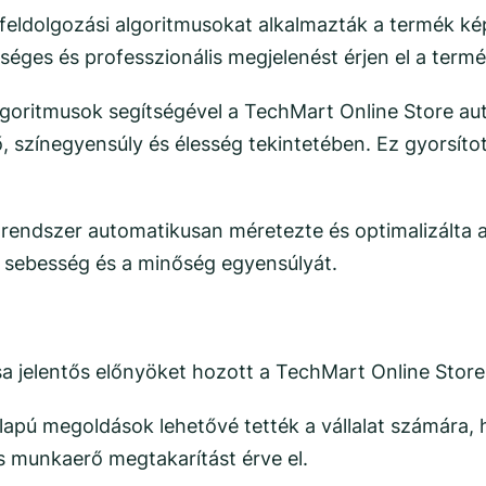
épfeldolgozási algoritmusokat alkalmazták a termék kép
ységes és professzionális megjelenést érjen el a ter
lgoritmusok segítségével a TechMart Online Store aut
, színegyensúly és élesség tekintetében. Ez gyorsíto
I rendszer automatikusan méretezte és optimalizálta
a sebesség és a minőség egyensúlyát.
sa jelentős előnyöket hozott a TechMart Online Stor
lapú megoldások lehetővé tették a vállalat számára,
és munkaerő megtakarítást érve el.